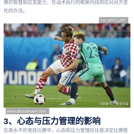
够的智慧和应变能力，在战术执行的框架内找到应对对方变
化的办法。
3、心态与压力管理的影响
在高水平的竞技比赛中，心态和压力管理往往是决定比赛胜