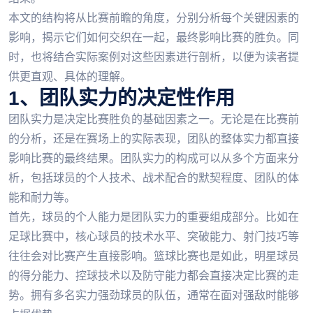
本文的结构将从比赛前瞻的角度，分别分析每个关键因素的
影响，揭示它们如何交织在一起，最终影响比赛的胜负。同
时，也将结合实际案例对这些因素进行剖析，以便为读者提
供更直观、具体的理解。
1、团队实力的决定性作用
团队实力是决定比赛胜负的基础因素之一。无论是在比赛前
的分析，还是在赛场上的实际表现，团队的整体实力都直接
影响比赛的最终结果。团队实力的构成可以从多个方面来分
析，包括球员的个人技术、战术配合的默契程度、团队的体
能和耐力等。
首先，球员的个人能力是团队实力的重要组成部分。比如在
足球比赛中，核心球员的技术水平、突破能力、射门技巧等
往往会对比赛产生直接影响。篮球比赛也是如此，明星球员
的得分能力、控球技术以及防守能力都会直接决定比赛的走
势。拥有多名实力强劲球员的队伍，通常在面对强敌时能够