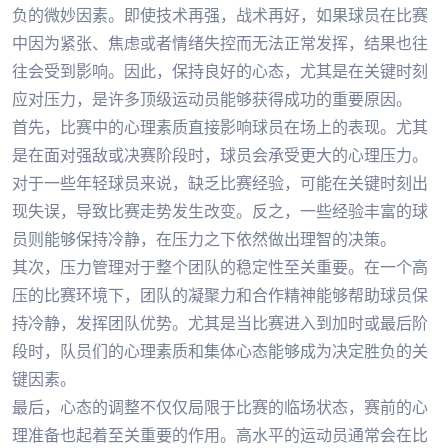
负的微妙因素。即使技术再强，战术再好，如果球员在比赛
中因为紧张、焦虑或者情绪失控而无法正常发挥，结果也往
往会受到影响。因此，保持良好的心态，尤其是在关键时刻
应对压力，是许多顶级运动员能够获得成功的重要原因。
首先，比赛中的心理素质直接影响球员在场上的表现。尤其
是在面对强敌或决赛阶段时，球员会承受更大的心理压力。
对于一些年轻球员来说，缺乏比赛经验，可能在关键时刻出
现失误，导致比赛走势发生改变。反之，一些经验丰富的球
员则能够保持冷静，在压力之下依然做出理智的决策。
其次，压力管理对于整个团队的稳定性至关重要。在一个高
压的比赛环境下，团队的凝聚力和合作精神能够帮助球员保
持冷静，发挥团队优势。尤其是当比赛进入到加时或最后阶
段时，队员们的心理素质和集体心态能够成为决定胜负的关
键因素。
最后，心态的调整不仅仅局限于比赛的临场状态，赛前的心
理准备也起着至关重要的作用。高水平的运动员通常会在比