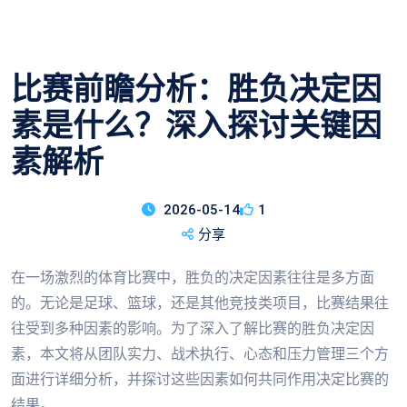
比赛前瞻分析：胜负决定因
素是什么？深入探讨关键因
素解析
2026-05-14
1
分享
在一场激烈的体育比赛中，胜负的决定因素往往是多方面
的。无论是足球、篮球，还是其他竞技类项目，比赛结果往
往受到多种因素的影响。为了深入了解比赛的胜负决定因
素，本文将从团队实力、战术执行、心态和压力管理三个方
面进行详细分析，并探讨这些因素如何共同作用决定比赛的
结果。