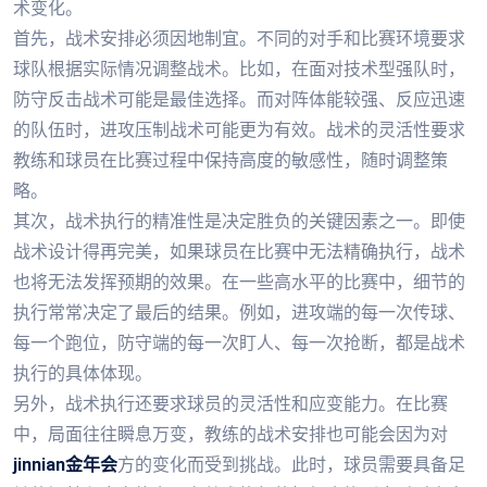
术变化。
首先，战术安排必须因地制宜。不同的对手和比赛环境要求
球队根据实际情况调整战术。比如，在面对技术型强队时，
防守反击战术可能是最佳选择。而对阵体能较强、反应迅速
的队伍时，进攻压制战术可能更为有效。战术的灵活性要求
教练和球员在比赛过程中保持高度的敏感性，随时调整策
略。
其次，战术执行的精准性是决定胜负的关键因素之一。即使
战术设计得再完美，如果球员在比赛中无法精确执行，战术
也将无法发挥预期的效果。在一些高水平的比赛中，细节的
执行常常决定了最后的结果。例如，进攻端的每一次传球、
每一个跑位，防守端的每一次盯人、每一次抢断，都是战术
执行的具体体现。
另外，战术执行还要求球员的灵活性和应变能力。在比赛
中，局面往往瞬息万变，教练的战术安排也可能会因为对
jinnian金年会
方的变化而受到挑战。此时，球员需要具备足